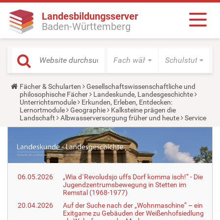
Landesbildungsserver
Baden-Württemberg
Fach wählen
Schulstufe wäh
Y
Fächer & Schularten
Gesellschaftswissenschaftliche und
o
philosophische Fächer
Landeskunde, Landesgeschichte
u
Unterrichtsmodule
Erkunden, Erleben, Entdecken:
a
Lernortmodule
Geographie
Kalksteine prägen die
r
Landschaft
Albwasserversorgung früher und heute
Service
e
h
e
r
e
:
06.05.2026
„Wia d´Revoludsjo uffs Dorf komma isch!“ - Die
Jugendzentrumsbewegung in Stetten im
Remstal (1968-1977)
20.04.2026
Auf der Suche nach der „Wohnmaschine“ – ein
Exitgame zu Gebäuden der Weißenhofsiedlung