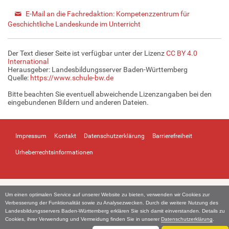
E-Mail an die Fachredaktion: Kompetenzzentrum für
Geschichtliche Landeskunde im Unterricht
Der Text dieser Seite ist verfügbar unter der Lizenz
CC BY 4.0
International
Herausgeber: Landesbildungsserver Baden-Württemberg
Quelle:
https://www.schule-bw.de
Bitte beachten Sie eventuell abweichende Lizenzangaben bei den
eingebundenen Bildern und anderen Dateien.
Impressum
Kontakt
Datenschutzerklärung
Barrierefreiheit
Urheberrechtsinformationen
Um einen optimalen Service auf unserer Website zu bieten, verwenden wir Cookies zur
Verbesserung der Funktionalität sowie zu Analysezwecken. Durch die weitere Nutzung des
Landesbildungsservers Baden-Württemberg erklären Sie sich damit einverstanden. Details zu
Cookies, ihrer Verwendung und Vermeidung finden Sie in unserer
Datenschutzerklärung
.