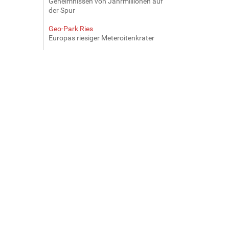
Geheimnissen von Jahrmillionen auf
der Spur
Geo-Park Ries
Europas riesiger Meteroitenkrater