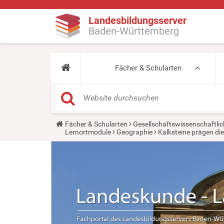
Landesbildungsserver
Baden-Württemberg
Fächer & Schularten
Y
Fächer & Schularten
Gesellschaftswissenschaftlic
o
Lernortmodule
Geographie
Kalksteine prägen di
u
a
r
e
h
e
r
e
: