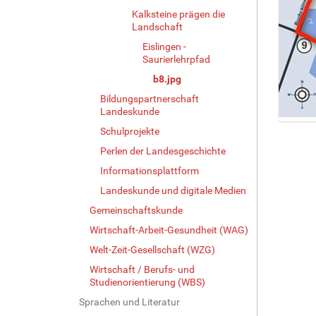
Kalksteine prägen die
Landschaft
Eislingen -
Saurierlehrpfad
b8.jpg
Bildungspartnerschaft
Landeskunde
Z
Schulprojekte
e
Perlen der Landesgeschichte
i
Informationsplattform
g
e
Landeskunde und digitale Medien
B
Gemeinschaftskunde
i
l
Wirtschaft-Arbeit-Gesundheit (WAG)
d
Welt-Zeit-Gesellschaft (WZG)
i
Wirtschaft / Berufs- und
n
Studienorientierung (WBS)
v
o
Sprachen und Literatur
l