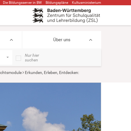
Die Bildungsserver in BW
Bildungspläne
Kultusministerium
Über uns
Nur hier
suchen
ichtsmodule
Erkunden, Erleben, Entdecken: