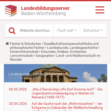
Landesbildungsserver
Baden-Württemberg
Fach wählen
Schulstufe wäh
Y
Fächer & Schularten
Gesellschaftswissenschaftliche und
o
philosophische Fächer
Landeskunde, Landesgeschichte
u
Unterrichtsmodule
Erkunden, Erleben, Entdecken:
a
Lernortmodule
Geographie
Land- und Waldwirtschaft im
r
Wandel
e
h
e
r
e
:
06.05.2026
„Wia d´Revoludsjo uffs Dorf komma isch!“ - Die
Jugendzentrumsbewegung in Stetten im
Remstal (1968-1977)
20.04.2026
Auf der Suche nach der „Wohnmaschine“ – ein
Exitgame zu Gebäuden der Weißenhofsiedlung