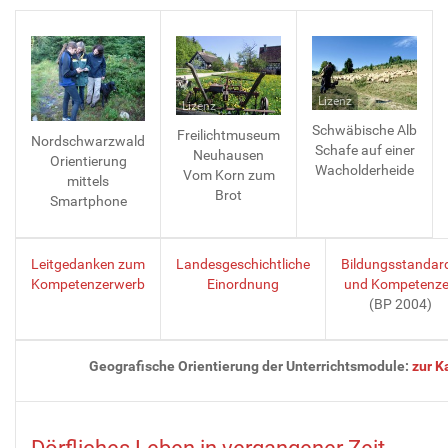
Lizenz
Lizenz
Schwäbische Alb
Freilichtmuseum
Nordschwarzwald
Schafe auf einer
Neuhausen
Orientierung
Wacholderheide
Vom Korn zum
mittels
Brot
Smartphone
Leitgedanken zum
Landesgeschichtliche
Bildungsstandar
Kompetenzerwerb
Einordnung
und Kompetenz
(BP 2004)
Geografische Orientierung der Unterrichtsmodule
:
zur K