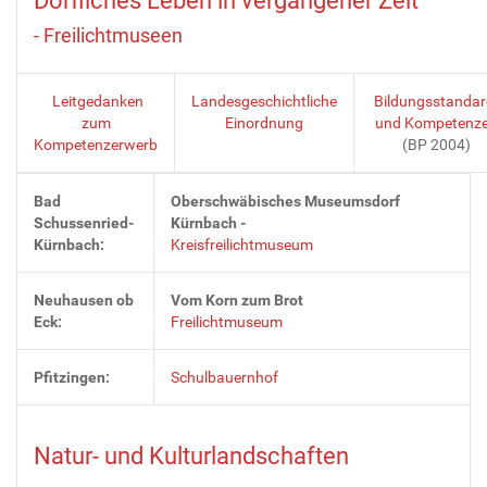
Dörfliches Leben in vergangener Zeit
- Freilichtmuseen
Leitgedanken
Landesgeschichtliche
Bildungsstanda
zum
Einordnung
und Kompetenz
Kompetenzerwerb
(BP 2004)
Bad
Oberschwäbisches Museumsdorf
Schussenried-
Kürnbach -
Kürnbach:
Kreisfreilichtmuseum
Neuhausen ob
Vom Korn zum Brot
Eck:
Freilichtmuseum
Pfitzingen:
Schulbauernhof
Natur- und Kulturlandschaften