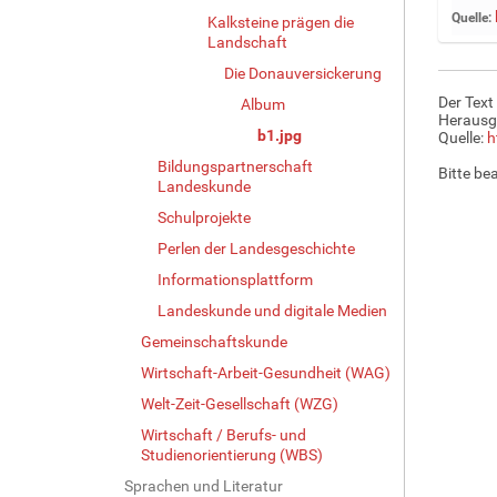
i
Quelle:
Kalksteine prägen die
g
Landschaft
e
B
Die Donauversickerung
i
Der Text
Album
l
Herausg
b1.jpg
d
Quelle:
h
i
Bildungspartnerschaft
Bitte be
n
Landeskunde
v
Schulprojekte
o
l
Perlen der Landesgeschichte
l
Informationsplattform
e
Landeskunde und digitale Medien
r
G
Gemeinschaftskunde
r
Wirtschaft-Arbeit-Gesundheit (WAG)
ö
ß
Welt-Zeit-Gesellschaft (WZG)
e
Wirtschaft / Berufs- und
…
Studienorientierung (WBS)
Sprachen und Literatur