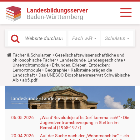
Landesbildungsserver
Baden-Württemberg
Fach wählen
Schulstufe wäh
Y
Fächer & Schularten
Gesellschaftswissenschaftliche und
o
philosophische Fächer
Landeskunde, Landesgeschichte
u
Unterrichtsmodule
Erkunden, Erleben, Entdecken:
a
Lernortmodule
Geographie
Kalksteine prägen die
r
Landschaft
Das UNESCO-Biosphärenreservat Schwäbische
e
Alb
ab5.pdf
h
e
r
e
:
06.05.2026
„Wia d´Revoludsjo uffs Dorf komma isch!“ - Die
Jugendzentrumsbewegung in Stetten im
Remstal (1968-1977)
20.04.2026
Auf der Suche nach der „Wohnmaschine“ – ein