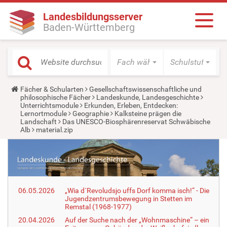
Landesbildungsserver
Baden-Württemberg
Fach wählen
Schulstufe wäh
Y
Fächer & Schularten
Gesellschaftswissenschaftliche und
o
philosophische Fächer
Landeskunde, Landesgeschichte
u
Unterrichtsmodule
Erkunden, Erleben, Entdecken:
a
Lernortmodule
Geographie
Kalksteine prägen die
r
Landschaft
Das UNESCO-Biosphärenreservat Schwäbische
e
Alb
material.zip
h
e
r
e
:
06.05.2026
„Wia d´Revoludsjo uffs Dorf komma isch!“ - Die
Jugendzentrumsbewegung in Stetten im
Remstal (1968-1977)
20.04.2026
Auf der Suche nach der „Wohnmaschine“ – ein