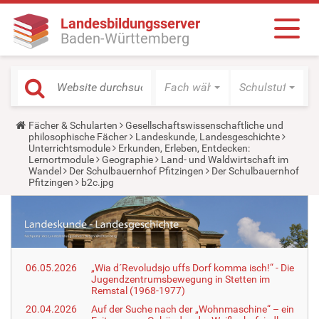
Landesbildungsserver
Baden-Württemberg
Fach wählen
Schulstufe wäh
Y
Fächer & Schularten
Gesellschaftswissenschaftliche und
o
philosophische Fächer
Landeskunde, Landesgeschichte
u
Unterrichtsmodule
Erkunden, Erleben, Entdecken:
a
Lernortmodule
Geographie
Land- und Waldwirtschaft im
r
Wandel
Der Schulbauernhof Pfitzingen
Der Schulbauernhof
e
Pfitzingen
b2c.jpg
h
e
r
e
:
06.05.2026
„Wia d´Revoludsjo uffs Dorf komma isch!“ - Die
Jugendzentrumsbewegung in Stetten im
Remstal (1968-1977)
20.04.2026
Auf der Suche nach der „Wohnmaschine“ – ein