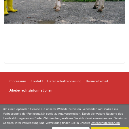
Z
e
i
Impressum
Kontakt
Datenschutzerklärung
Barrierefreiheit
g
e
Urheberrechtsinformationen
B
i
l
Um einen optimalen Service auf unserer Website zu bieten, verwenden wir Cookies zur
d
Verbesserung der Funktionalität sowie zu Analysezwecken. Durch die weitere Nutzung des
i
Landesbildungsservers Baden-Württemberg erklären Sie sich damit einverstanden. Details zu
n
Cookies, ihrer Verwendung und Vermeidung finden Sie in unserer
Datenschutzerklärung
.
v