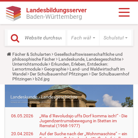
Landesbildungsserver
Baden-Württemberg
Fach wählen
Schulstufe wäh
Y
Fächer & Schularten
Gesellschaftswissenschaftliche und
o
philosophische Fächer
Landeskunde, Landesgeschichte
u
Unterrichtsmodule
Erkunden, Erleben, Entdecken:
a
Lernortmodule
Geographie
Land- und Waldwirtschaft im
r
Wandel
Der Schulbauernhof Pfitzingen
Der Schulbauernhof
e
Pfitzingen
b2d.jpg
h
e
r
e
:
06.05.2026
„Wia d´Revoludsjo uffs Dorf komma isch!“ - Die
Jugendzentrumsbewegung in Stetten im
Remstal (1968-1977)
20.04.2026
Auf der Suche nach der „Wohnmaschine“ – ein