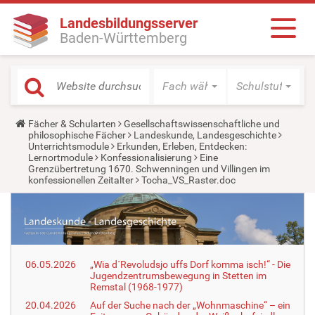
Landesbildungsserver
Baden-Württemberg
Fach wählen
Schulstufe wäh
Y
Fächer & Schularten
Gesellschaftswissenschaftliche und
o
philosophische Fächer
Landeskunde, Landesgeschichte
u
Unterrichtsmodule
Erkunden, Erleben, Entdecken:
a
Lernortmodule
Konfessionalisierung
Eine
r
Grenzübertretung 1670. Schwenningen und Villingen im
e
konfessionellen Zeitalter
Tocha_VS_Raster.doc
h
e
r
e
:
06.05.2026
„Wia d´Revoludsjo uffs Dorf komma isch!“ - Die
Jugendzentrumsbewegung in Stetten im
Remstal (1968-1977)
20.04.2026
Auf der Suche nach der „Wohnmaschine“ – ein