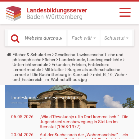
Landesbildungsserver
Baden-Württemberg
Fach wählen
Schulstufe wäh
Y
Fächer & Schularten
Gesellschaftswissenschaftliche und
o
philosophische Fächer
Landeskunde, Landesgeschichte
u
Unterrichtsmodule
Erkunden, Erleben, Entdecken:
a
Lernortmodule
Mittelalter
Burgen als außerschulische
r
Lernorte
Die Bachritterburg in Kanzach
mini_B_16_Wohn-
e
und_Essbereich_im_Wohnstallhaus.jpg
h
e
r
e
:
06.05.2026
„Wia d´Revoludsjo uffs Dorf komma isch!“ - Die
Jugendzentrumsbewegung in Stetten im
Remstal (1968-1977)
20.04.2026
Auf der Suche nach der „Wohnmaschine“ – ein