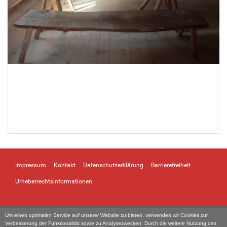
Z
e
i
Impressum
Kontakt
Datenschutzerklärung
Barrierefreiheit
g
e
Urheberrechtsinformationen
B
i
l
Um einen optimalen Service auf unserer Website zu bieten, verwenden wir Cookies zur
d
Verbesserung der Funktionalität sowie zu Analysezwecken. Durch die weitere Nutzung des