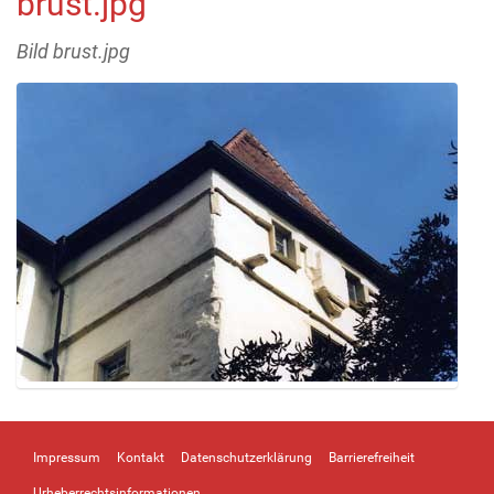
brust.jpg
Bild brust.jpg
Z
e
i
Impressum
Kontakt
Datenschutzerklärung
Barrierefreiheit
g
e
Urheberrechtsinformationen