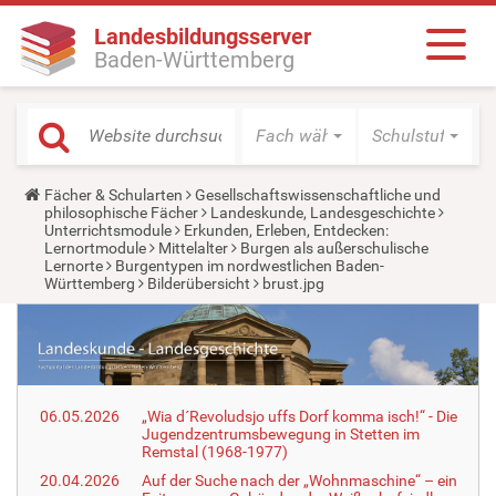
Landesbildungsserver
Baden-Württemberg
Fach wählen
Schulstufe wäh
Y
Fächer & Schularten
Gesellschaftswissenschaftliche und
o
philosophische Fächer
Landeskunde, Landesgeschichte
u
Unterrichtsmodule
Erkunden, Erleben, Entdecken:
a
Lernortmodule
Mittelalter
Burgen als außerschulische
r
Lernorte
Burgentypen im nordwestlichen Baden-
e
Württemberg
Bilderübersicht
brust.jpg
h
e
r
e
:
06.05.2026
„Wia d´Revoludsjo uffs Dorf komma isch!“ - Die
Jugendzentrumsbewegung in Stetten im
Remstal (1968-1977)
20.04.2026
Auf der Suche nach der „Wohnmaschine“ – ein