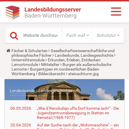
Landesbildungsserver
Baden-Württemberg
Fach wählen
Schulstufe wäh
Y
Fächer & Schularten
Gesellschaftswissenschaftliche und
o
philosophische Fächer
Landeskunde, Landesgeschichte
u
Unterrichtsmodule
Erkunden, Erleben, Entdecken:
a
Lernortmodule
Mittelalter
Burgen als außerschulische
r
Lernorte
Burgentypen im nordwestlichen Baden-
e
Württemberg
Bilderübersicht
steinachturm.jpg
h
e
r
e
:
06.05.2026
„Wia d´Revoludsjo uffs Dorf komma isch!“ - Die
Jugendzentrumsbewegung in Stetten im
Remstal (1968-1977)
20.04.2026
Auf der Suche nach der „Wohnmaschine“ – ein