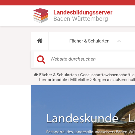
Landesbildungsserver
Baden-Württemberg
Fächer & Schularten
Y
Fächer & Schularten
Gesellschaftswissenschaftlic
o
Lernortmodule
Mittelalter
Burgen als außerschul
u
a
r
e
h
e
r
e
: