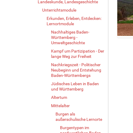
Landeskunde, Landesgeschichte
Unterrichtsmodule
Erkunden, Erleben, Entdecken:
Lernortmodule
Nachhaltiges Baden-
Württemberg -
Z
Umweltgeschichte
e
Kampf um Partizipation - Der
i
lange Weg zur Freiheit
g
e
Nachkriegszeit - Politischer
Neubeginn und Entstehung
B
Baden-Württembergs
i
l
Jüdisches Leben in Baden
d
und Württemberg
i
Altertum
n
Mittelalter
v
o
Burgen als
l
außerschulische Lernorte
l
Burgentypen im
e
nordwestlichen Baden-