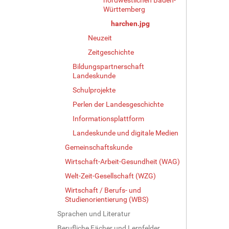
r
Württemberg
G
harchen.jpg
r
ö
Neuzeit
ß
Zeitgeschichte
e
…
Bildungspartnerschaft
Landeskunde
Schulprojekte
Perlen der Landesgeschichte
Informationsplattform
Landeskunde und digitale Medien
Gemeinschaftskunde
Wirtschaft-Arbeit-Gesundheit (WAG)
Welt-Zeit-Gesellschaft (WZG)
Wirtschaft / Berufs- und
Studienorientierung (WBS)
Sprachen und Literatur
Berufliche Fächer und Lernfelder