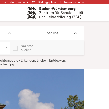
Die Bildungsserver in BW
Bildungspläne
Kultusministerium
Über uns
Nur hier
suchen
ichtsmodule
Erkunden, Erleben, Entdecken:
rchen.jpg