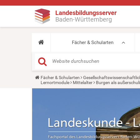
Landesbildungsserver
Baden-Württemberg
Fächer & Schularten
Y
Fächer & Schularten
Gesellschaftswissenschaftlic
o
Lernortmodule
Mittelalter
Burgen als außerschul
u
a
r
e
h
e
r
e
: