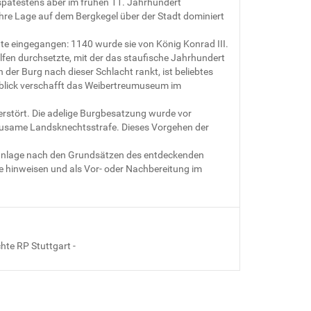
 spätestens aber im frühen 11. Jahrhundert
re Lage auf dem Bergkegel über der Stadt dominiert
hte eingegangen: 1140 wurde sie von König Konrad III.
elfen durchsetzte, mit der das staufische Jahrhundert
der Burg nach dieser Schlacht rankt, ist beliebtes
nblick verschafft das Weibertreumuseum im
rstört. Die adelige Burgbesatzung wurde vor
grausame Landsknechtsstrafe. Dieses Vorgehen der
ganlage nach den Grundsätzen des entdeckenden
e hinweisen und als Vor- oder Nachbereitung im
te RP Stuttgart -