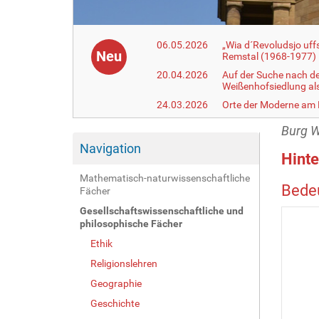
06.05.2026
„Wia d´Revoludsjo uf
Neu
Remstal (1968-1977)
20.04.2026
Auf der Suche nach d
Weißenhofsiedlung a
24.03.2026
Orte der Moderne am
Burg W
Navigation
Hinte
Mathematisch-naturwissenschaftliche
Bede
Fächer
Gesellschaftswissenschaftliche und
philosophische Fächer
Ethik
Religionslehren
Geographie
Geschichte