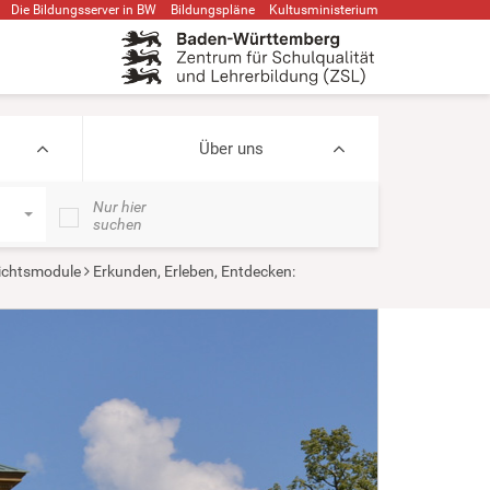
Die Bildungsserver in BW
Bildungspläne
Kultusministerium
Über uns
Nur hier
suchen
ichtsmodule
Erkunden, Erleben, Entdecken: