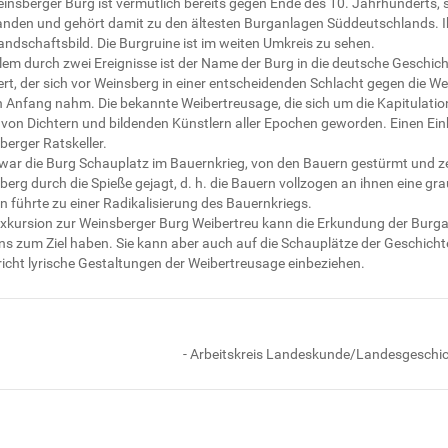
einsberger Burg ist vermutlich bereits gegen Ende des 10. Jahrhunderts,
anden und gehört damit zu den ältesten Burganlagen Süddeutschlands. Ih
andschaftsbild. Die Burgruine ist im weiten Umkreis zu sehen.
llem durch zwei Ereignisse ist der Name der Burg in die deutsche Geschic
ert, der sich vor Weinsberg in einer entscheidenden Schlacht gegen die W
 Anfang nahm. Die bekannte Weibertreusage, die sich um die Kapitulation 
 von Dichtern und bildenden Künstlern aller Epochen geworden. Einen Ei
berger Ratskeller.
war die Burg Schauplatz im Bauernkrieg, von den Bauern gestürmt und ze
berg durch die Spieße gejagt, d. h. die Bauern vollzogen an ihnen eine 
n führte zu einer Radikalisierung des Bauernkriegs.
Exkursion zur Weinsberger Burg Weibertreu kann die Erkundung der Bur
ns zum Ziel haben. Sie kann aber auch auf die Schauplätze der Geschicht
richt lyrische Gestaltungen der Weibertreusage einbeziehen.
- Arbeitskreis Landeskunde/Landesgeschich