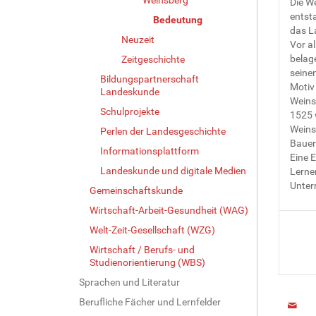
Die W
entst
Bedeutung
das L
Neuzeit
Vor a
belag
Zeitgeschichte
seinen
Bildungspartnerschaft
Motiv
Landeskunde
Weins
Schulprojekte
1525 
Weins
Perlen der Landesgeschichte
Bauer
Informationsplattform
Eine 
Landeskunde und digitale Medien
Lerne
Unter
Gemeinschaftskunde
Wirtschaft-Arbeit-Gesundheit (WAG)
Welt-Zeit-Gesellschaft (WZG)
Wirtschaft / Berufs- und
Studienorientierung (WBS)
Sprachen und Literatur
Berufliche Fächer und Lernfelder