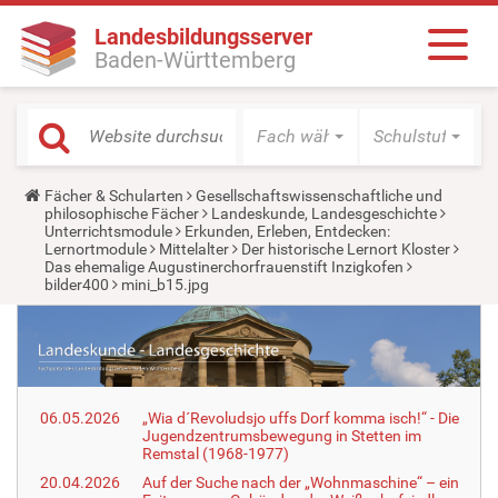
Landesbildungsserver
Baden-Württemberg
Fach wählen
Schulstufe wäh
Y
Fächer & Schularten
Gesellschaftswissenschaftliche und
o
philosophische Fächer
Landeskunde, Landesgeschichte
u
Unterrichtsmodule
Erkunden, Erleben, Entdecken:
a
Lernortmodule
Mittelalter
Der historische Lernort Kloster
r
Das ehemalige Augustinerchorfrauenstift Inzigkofen
e
bilder400
mini_b15.jpg
h
e
r
e
:
06.05.2026
„Wia d´Revoludsjo uffs Dorf komma isch!“ - Die
Jugendzentrumsbewegung in Stetten im
Remstal (1968-1977)
20.04.2026
Auf der Suche nach der „Wohnmaschine“ – ein