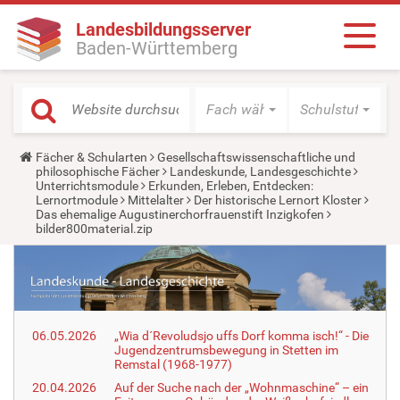
Landesbildungsserver
Baden-Württemberg
Fach wählen
Schulstufe wäh
Y
Fächer & Schularten
Gesellschaftswissenschaftliche und
o
philosophische Fächer
Landeskunde, Landesgeschichte
u
Unterrichtsmodule
Erkunden, Erleben, Entdecken:
a
Lernortmodule
Mittelalter
Der historische Lernort Kloster
r
Das ehemalige Augustinerchorfrauenstift Inzigkofen
e
bilder800material.zip
h
e
r
e
:
06.05.2026
„Wia d´Revoludsjo uffs Dorf komma isch!“ - Die
Jugendzentrumsbewegung in Stetten im
Remstal (1968-1977)
20.04.2026
Auf der Suche nach der „Wohnmaschine“ – ein