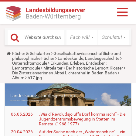
Landesbildungsserver
Baden-Württemberg
Fach wählen
Schulstufe wäh
Y
Fächer & Schularten
Gesellschaftswissenschaftliche und
o
philosophische Fächer
Landeskunde, Landesgeschichte
u
Unterrichtsmodule
Erkunden, Erleben, Entdecken:
a
Lernortmodule
Mittelalter
Der historische Lernort Kloster
r
Die Zisterzienserinnen-Abtei Lichtenthal in Baden-Baden
e
Album
b17.jpg
h
e
r
e
:
06.05.2026
„Wia d´Revoludsjo uffs Dorf komma isch!“ - Die
Jugendzentrumsbewegung in Stetten im
Remstal (1968-1977)
20.04.2026
Auf der Suche nach der „Wohnmaschine“ – ein