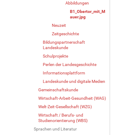
Abbildungen
l
d
B1_Obertor_mit_M
i
auer.jpg
n
Neuzeit
v
o
Zeitgeschichte
l
Bildungspartnerschaft
l
Landeskunde
e
Schulprojekte
r
G
Perlen der Landesgeschichte
r
Informationsplattform
ö
Landeskunde und digitale Medien
ß
e
Gemeinschaftskunde
…
Wirtschaft-Arbeit-Gesundheit (WAG)
Welt-Zeit-Gesellschaft (WZG)
Wirtschaft / Berufs- und
Studienorientierung (WBS)
Sprachen und Literatur