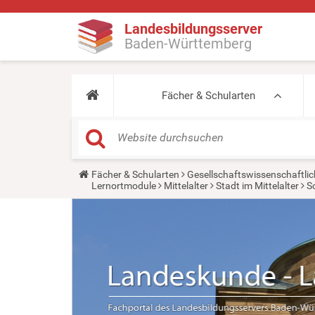
Landesbildungsserver
Baden-Württemberg
Fächer & Schularten
Y
Fächer & Schularten
Gesellschaftswissenschaftlic
o
Lernortmodule
Mittelalter
Stadt im Mittelalter
S
u
a
r
e
h
e
r
e
: