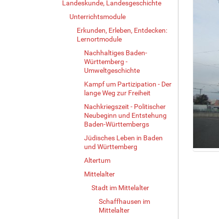
Landeskunde, Landesgeschichte
Unterrichtsmodule
Erkunden, Erleben, Entdecken:
Lernortmodule
Nachhaltiges Baden-
Württemberg -
Umweltgeschichte
Kampf um Partizipation - Der
lange Weg zur Freiheit
Nachkriegszeit - Politischer
Neubeginn und Entstehung
Baden-Württembergs
Jüdisches Leben in Baden
und Württemberg
Z
Altertum
e
Mittelalter
i
g
Stadt im Mittelalter
e
Schaffhausen im
B
Mittelalter
i