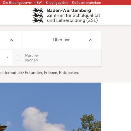
Die Bildungsserver in BW
Bildungspläne
Kultusministerium
Über uns
Nur hier
suchen
ichtsmodule
Erkunden, Erleben, Entdecken: