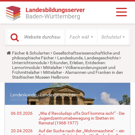
Landesbildungsserver
Baden-Württemberg
Fach wählen
Schulstufe wäh
Y
Fächer & Schularten
Gesellschaftswissenschaftliche und
o
philosophische Fächer
Landeskunde, Landesgeschichte
u
Unterrichtsmodule
Erkunden, Erleben, Entdecken:
a
Lernortmodule
Mittelalter
Völkerwanderungszeit und
r
Frühmittelalter
Mittelalter - Alamannen und Franken in den
e
Städtischen Museen Heilbronn
h
e
r
e
:
06.05.2026
„Wia d´Revoludsjo uffs Dorf komma isch!“ - Die
Jugendzentrumsbewegung in Stetten im
Remstal (1968-1977)
20.04.2026
Auf der Suche nach der „Wohnmaschine“ – ein