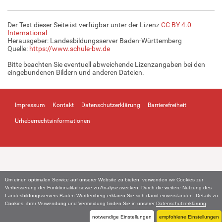
Der Text dieser Seite ist verfügbar unter der Lizenz
CC BY 4.0
International
Herausgeber: Landesbildungsserver Baden-Württemberg
Quelle:
https://www.schule-bw.de
Bitte beachten Sie eventuell abweichende Lizenzangaben bei den
eingebundenen Bildern und anderen Dateien.
Impressum
Kontakt
Datenschutzerklärung
Barrierefreiheit
Urheberrechtsinformationen
Um einen optimalen Service auf unserer Website zu bieten, verwenden wir Cookies zur
Verbesserung der Funktionalität sowie zu Analysezwecken. Durch die weitere Nutzung des
Landesbildungsservers Baden-Württemberg erklären Sie sich damit einverstanden. Details zu
Cookies, ihrer Verwendung und Vermeidung finden Sie in unserer
Datenschutzerklärung
.
notwendige Einstellungen
empfohlene Einstellungen