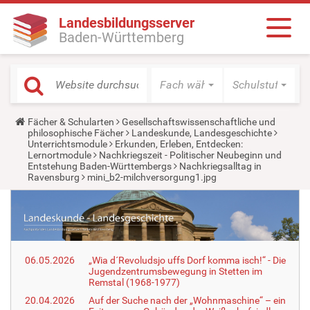
Landesbildungsserver
Baden-Württemberg
Fach wählen
Schulstufe wäh
Y
Fächer & Schularten
Gesellschaftswissenschaftliche und
o
philosophische Fächer
Landeskunde, Landesgeschichte
u
Unterrichtsmodule
Erkunden, Erleben, Entdecken:
a
Lernortmodule
Nachkriegszeit - Politischer Neubeginn und
r
Entstehung Baden-Württembergs
Nachkriegsalltag in
e
Ravensburg
mini_b2-milchversorgung1.jpg
h
e
r
e
:
06.05.2026
„Wia d´Revoludsjo uffs Dorf komma isch!“ - Die
Jugendzentrumsbewegung in Stetten im
Remstal (1968-1977)
20.04.2026
Auf der Suche nach der „Wohnmaschine“ – ein