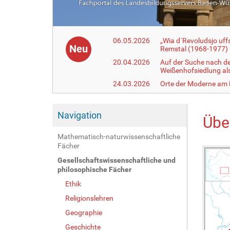
06.05.2026
„Wia d´Revoludsjo uf
Neu
Remstal (1968-1977)
20.04.2026
Auf der Suche nach d
Weißenhofsiedlung a
24.03.2026
Orte der Moderne am
Navigation
Übe
Mathematisch-naturwissenschaftliche
A
Fächer
r
Gesellschaftswissenschaftliche und
t
i
philosophische Fächer
k
Ethik
e
l
Religionslehren
a
k
Geographie
t
i
Geschichte