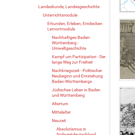
o
Landeskunde, Landesgeschichte
n
e
Unterrichtsmodule
n
Erkunden, Erleben, Entdecken:
Lernortmodule
Nachhaltiges Baden-
Württemberg -
Umweltgeschichte
Kampf um Partizipation - Der
lange Weg zur Freiheit
Nachkriegszeit - Politischer
Neubeginn und Entstehung
Baden-Württembergs
Jüdisches Leben in Baden
und Württemberg
Altertum
Mittelalter
Neuzeit
Absolutismus in
Südwestdeutschland