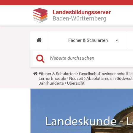
Landesbildungsserver
Baden-Württemberg
Fächer & Schularten
Y
Fächer & Schularten
Gesellschaftswissenschaftlic
o
Lernortmodule
Neuzeit
Absolutismus in Südwes
u
Jahrhunderts
Übersicht
a
r
e
h
e
r
e
: