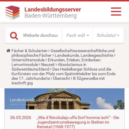
Landesbildungsserver
Baden-Württemberg
Fach wählen
Schulstufe wäh
Y
Fächer & Schularten
Gesellschaftswissenschaftliche und
o
philosophische Fächer
Landeskunde, Landesgeschichte
u
Unterrichtsmodule
Erkunden, Erleben, Entdecken:
a
Lernortmodule
Neuzeit
Absolutismus in
r
Südwestdeutschland
Das Heidelberger Schloss und die
e
Kurfürsten von der Pfalz vom Spätmittelalter bis zum Ende
h
des 17. Jahrhunderts
Übersicht
B 52gewoelbe mit
e
inschrift.jpg
r
e
:
06.05.2026
„Wia d´Revoludsjo uffs Dorf komma isch!“ - Die
Jugendzentrumsbewegung in Stetten im
Remstal (1968-1977)