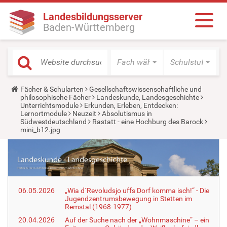
Landesbildungsserver
Baden-Württemberg
Fach wählen
Schulstufe wäh
Y
Fächer & Schularten
Gesellschaftswissenschaftliche und
o
philosophische Fächer
Landeskunde, Landesgeschichte
u
Unterrichtsmodule
Erkunden, Erleben, Entdecken:
a
Lernortmodule
Neuzeit
Absolutismus in
r
Südwestdeutschland
Rastatt - eine Hochburg des Barock
e
mini_b12.jpg
h
e
r
e
:
06.05.2026
„Wia d´Revoludsjo uffs Dorf komma isch!“ - Die
Jugendzentrumsbewegung in Stetten im
Remstal (1968-1977)
20.04.2026
Auf der Suche nach der „Wohnmaschine“ – ein