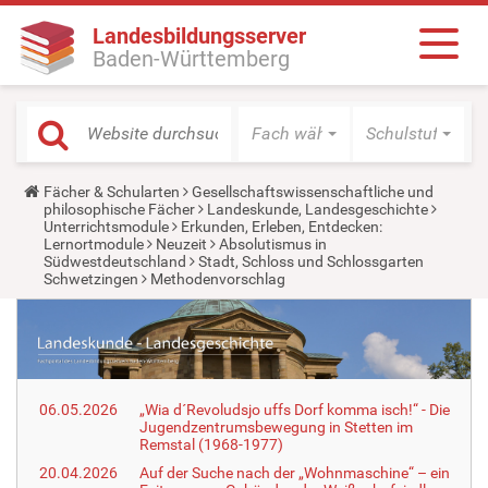
Landesbildungsserver
Baden-Württemberg
Fach wählen
Schulstufe wäh
Y
Fächer & Schularten
Gesellschaftswissenschaftliche und
o
philosophische Fächer
Landeskunde, Landesgeschichte
u
Unterrichtsmodule
Erkunden, Erleben, Entdecken:
a
Lernortmodule
Neuzeit
Absolutismus in
r
Südwestdeutschland
Stadt, Schloss und Schlossgarten
e
Schwetzingen
Methodenvorschlag
h
e
r
e
:
06.05.2026
„Wia d´Revoludsjo uffs Dorf komma isch!“ - Die
Jugendzentrumsbewegung in Stetten im
Remstal (1968-1977)
20.04.2026
Auf der Suche nach der „Wohnmaschine“ – ein