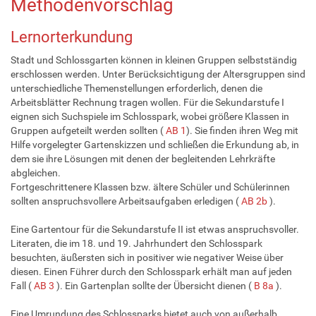
Methodenvorschlag
Lernorterkundung
Stadt und Schlossgarten können in kleinen Gruppen selbstständig
erschlossen werden. Unter Berücksichtigung der Altersgruppen sind
unterschiedliche Themenstellungen erforderlich, denen die
Arbeitsblätter Rechnung tragen wollen. Für die Sekundarstufe I
eignen sich Suchspiele im Schlosspark, wobei größere Klassen in
Gruppen aufgeteilt werden sollten (
AB 1
). Sie finden ihren Weg mit
Hilfe vorgelegter Gartenskizzen und schließen die Erkundung ab, in
dem sie ihre Lösungen mit denen der begleitenden Lehrkräfte
abgleichen.
Fortgeschrittenere Klassen bzw. ältere Schüler und Schülerinnen
sollten anspruchsvollere Arbeitsaufgaben erledigen (
AB 2b
).
Eine Gartentour für die Sekundarstufe II ist etwas anspruchsvoller.
Literaten, die im 18. und 19. Jahrhundert den Schlosspark
besuchten, äußersten sich in positiver wie negativer Weise über
diesen. Einen Führer durch den Schlosspark erhält man auf jeden
Fall (
AB 3
). Ein Gartenplan sollte der Übersicht dienen (
B 8a
).
Eine Umrundung des Schlossparks bietet auch von außerhalb