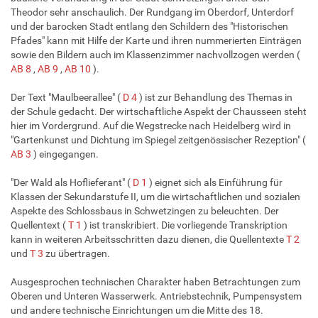
Theodor sehr anschaulich. Der Rundgang im Oberdorf, Unterdorf
und der barocken Stadt entlang den Schildern des "Historischen
Pfades" kann mit Hilfe der Karte und ihren nummerierten Einträgen
sowie den Bildern auch im Klassenzimmer nachvollzogen werden (
AB 8
,
AB 9
,
AB 10
).
Der Text "Maulbeerallee" (
D 4
) ist zur Behandlung des Themas in
der Schule gedacht. Der wirtschaftliche Aspekt der Chausseen steht
hier im Vordergrund. Auf die Wegstrecke nach Heidelberg wird in
"Gartenkunst und Dichtung im Spiegel zeitgenössischer Rezeption" (
AB 3
) eingegangen.
"Der Wald als Hoflieferant" (
D 1
) eignet sich als Einführung für
Klassen der Sekundarstufe II, um die wirtschaftlichen und sozialen
Aspekte des Schlossbaus in Schwetzingen zu beleuchten. Der
Quellentext (
T 1
) ist transkribiert. Die vorliegende Transkription
kann in weiteren Arbeitsschritten dazu dienen, die Quellentexte
T 2
und
T 3
zu übertragen.
Ausgesprochen technischen Charakter haben Betrachtungen zum
Oberen und Unteren Wasserwerk. Antriebstechnik, Pumpensystem
und andere technische Einrichtungen um die Mitte des 18.