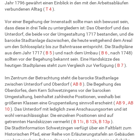
Jahr 1796 gewährt einen Einblick in den mit den Arbeitsabläufen
verbundenen Alltag (
T 4
).
Vor einer Begehung der Innenstadt sollte man sich bewusst sein,
dass diese in drei Teile zu untergliedern ist: Das Oberdorf und das
Unterdorf, die beide vor der Umgestaltung 1717 bestanden, und die
barocke Stadtanlage dazwischen, die heute weitgehend dem Areal
um den Schlossplatz bis zur Bahntrasse entspricht. Die Stadtpläne
aus dem Jahr 1717 (
B 5
) und nach dem Umbau (
B 6
, nach 1748)
sollten vor der Begehung bekannt sein. Eine Handskizze des
heutigen Stadtplanes steht zum Vergleich zur Verfügung (
B 7
).
Im Zentrum der Betrachtung steht die barocke Stadtanlage
zwischen Unterdorf und Oberdorf (
AB 8
). Die Begehung des
Oberdorfes, dem Kern Schwetzingens vor der barocken
Umgestaltung, beinhaltet zahlreiche Positionen, weshalb bei
größeren Klassen eine Gruppenteilung sinnvoll erscheint (
AB 9
,
AB
10
). Das Unterdorf mit lediglich zwei Anschauungsorten und ist
wohl vernachlässigbar. Die einzelnen Positionen sind auf
getrennten Handskizzen vermerkt (
B 11i
,
B 12k
,
B 13p
).
Die Stadtinformation Schwetzingen verfügt über ein Faltblatt zum
Historischen Pfad, einer Reihe von Erläuterungstafeln an Gebäuden