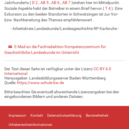
Jahrhunderts (
D 2
,
AB 5
,
AB 6
,
AB 7
)stehen hier im Mittelpunkt.
Soziale Aspekte hebt der Betreiber in einem Brief hervor (
T 4
). Eine
Exkursion zu den beiden Standorten in Schwetzingen ist zur Vor-
bzw. Nachbereitung des Themas empfehlenswert.
- Arbeitskreis Landeskunde/Landesgeschichte RP Karlsruhe -
E-Mail an die Fachredaktion Kompetenzzentrum für
Geschichtliche Landeskunde im Unterricht
Der Text dieser Seite ist verfügbar unter der Lizenz
CC BY 4.0
International
Herausgeber: Landesbildungsserver Baden-Württemberg
Quelle:
https://www.schule-bw.de
Bitte beachten Sie eventuell abweichende Lizenzangaben bei den
eingebundenen Bildern und anderen Dateien.
Impressum
Kontakt
Datenschutzerklärung
Barrierefreiheit
Urheberrechtsinformationen