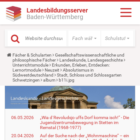
Landesbildungsserver
Baden-Württemberg
Fach wählen
Schulstufe wäh
Y
Fächer & Schularten
Gesellschaftswissenschaftliche und
o
philosophische Fächer
Landeskunde, Landesgeschichte
u
Unterrichtsmodule
Erkunden, Erleben, Entdecken:
a
Lernortmodule
Neuzeit
Absolutismus in
r
Südwestdeutschland
Stadt, Schloss und Schlossgarten
e
Schwetzingen
album
b11i.jpg
h
e
r
e
:
06.05.2026
„Wia d´Revoludsjo uffs Dorf komma isch!“ - Die
Jugendzentrumsbewegung in Stetten im
Remstal (1968-1977)
20.04.2026
Auf der Suche nach der „Wohnmaschine“ – ein