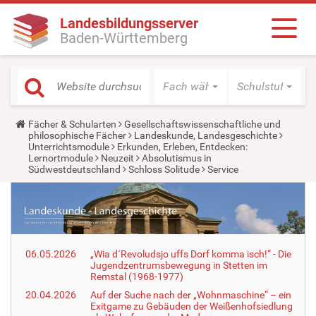
Landesbildungsserver
Baden-Württemberg
Fach wählen
Schulstufe wäh
Y
Fächer & Schularten
Gesellschaftswissenschaftliche und
o
philosophische Fächer
Landeskunde, Landesgeschichte
u
Unterrichtsmodule
Erkunden, Erleben, Entdecken:
a
Lernortmodule
Neuzeit
Absolutismus in
r
Südwestdeutschland
Schloss Solitude
Service
e
h
e
r
e
:
06.05.2026
„Wia d´Revoludsjo uffs Dorf komma isch!“ - Die
Jugendzentrumsbewegung in Stetten im
Remstal (1968-1977)
20.04.2026
Auf der Suche nach der „Wohnmaschine“ – ein
Exitgame zu Gebäuden der Weißenhofsiedlung