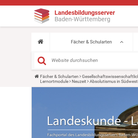
Landesbildungsserver
Baden-Württemberg
Fächer & Schularten
Y
Fächer & Schularten
Gesellschaftswissenschaftlic
o
Lernortmodule
Neuzeit
Absolutismus in Südwes
u
a
r
e
h
e
r
e
: