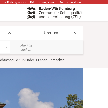
Die Bildungsserver in BW
Bildungspläne
Kultusministerium
Über uns
Nur hier
suchen
ichtsmodule
Erkunden, Erleben, Entdecken: