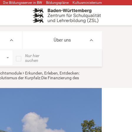
Die Bildungsserver in BW
Bildungspläne
Kultusministerium
Über uns
Nur hier
suchen
ichtsmodule
Erkunden, Erleben, Entdecken:
solutismus der Kurpfalz:Die Finanzierung des