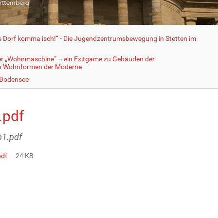
fs Dorf komma isch!“ - Die Jugendzentrumsbewegung in Stetten im
er „Wohnmaschine“ – ein Exitgame zu Gebäuden der
ls Wohnformen der Moderne
 Bodensee
.pdf
b1.pdf
pdf
— 24 KB