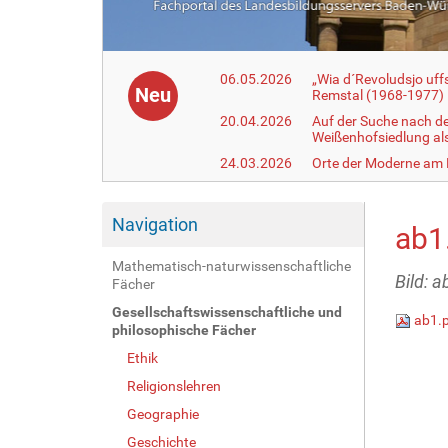
06.05.2026
„Wia d´Revoludsjo uf
Neu
Remstal (1968-1977)
20.04.2026
Auf der Suche nach d
Weißenhofsiedlung a
24.03.2026
Orte der Moderne am
Navigation
ab1
Mathematisch-naturwissenschaftliche
Bild: a
Fächer
Gesellschaftswissenschaftliche und
ab1.
philosophische Fächer
Ethik
Religionslehren
Geographie
Geschichte