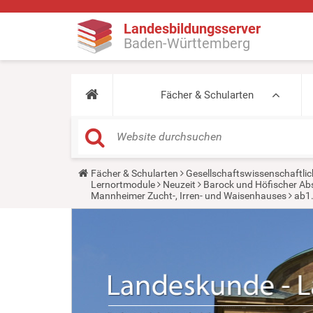
Landesbildungsserver
Baden-Württemberg
Fächer & Schularten
Y
Fächer & Schularten
Gesellschaftswissenschaftlic
o
Lernortmodule
Neuzeit
Barock und Höfischer Ab
u
Mannheimer Zucht-, Irren- und Waisenhauses
ab1
a
r
e
h
e
r
e
: