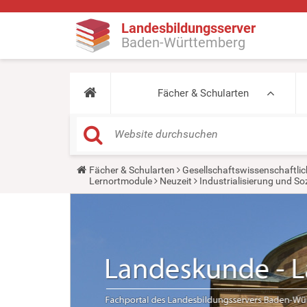
Landesbildungsserver
Baden-Württemberg
Fächer & Schularten
Y
Fächer & Schularten
Gesellschaftswissenschaftlic
o
Lernortmodule
Neuzeit
Industrialisierung und So
u
a
r
e
h
e
r
e
: