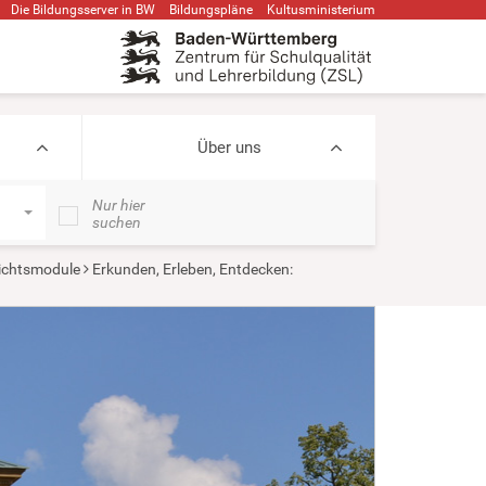
Die Bildungsserver in BW
Bildungspläne
Kultusministerium
Über uns
Nur hier
suchen
ichtsmodule
Erkunden, Erleben, Entdecken: