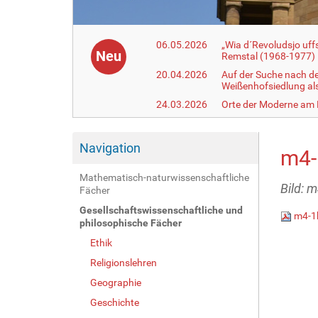
06.05.2026
„Wia d´Revoludsjo uf
Neu
Remstal (1968-1977)
20.04.2026
Auf der Suche nach d
Weißenhofsiedlung a
24.03.2026
Orte der Moderne am
Navigation
m4-
Mathematisch-naturwissenschaftliche
Bild: 
Fächer
Gesellschaftswissenschaftliche und
m4-1
philosophische Fächer
Ethik
Religionslehren
Geographie
Geschichte