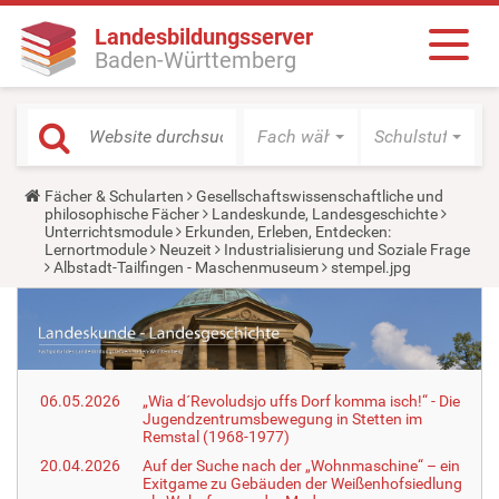
Landesbildungsserver
Baden-Württemberg
Fach wählen
Schulstufe wäh
Y
Fächer & Schularten
Gesellschaftswissenschaftliche und
o
philosophische Fächer
Landeskunde, Landesgeschichte
u
Unterrichtsmodule
Erkunden, Erleben, Entdecken:
a
Lernortmodule
Neuzeit
Industrialisierung und Soziale Frage
r
Albstadt-Tailfingen - Maschenmuseum
stempel.jpg
e
h
e
r
e
:
06.05.2026
„Wia d´Revoludsjo uffs Dorf komma isch!“ - Die
Jugendzentrumsbewegung in Stetten im
Remstal (1968-1977)
20.04.2026
Auf der Suche nach der „Wohnmaschine“ – ein
Exitgame zu Gebäuden der Weißenhofsiedlung