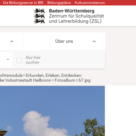
Die Bildungsserver in BW
Bildungspläne
Kultusministerium
Über uns
Nur hier
suchen
ichtsmodule
Erkunden, Erleben, Entdecken:
er Industriestadt Heilbronn
Fotoalbum
b7.jpg