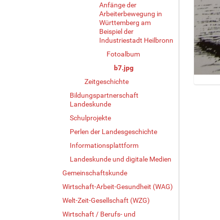
Anfänge der
Arbeiterbewegung in
Württemberg am
Beispiel der
Industriestadt Heilbronn
Fotoalbum
b7.jpg
Zeitgeschichte
Z
Bildungspartnerschaft
e
Landeskunde
i
Schulprojekte
g
e
Perlen der Landesgeschichte
B
Informationsplattform
i
l
Landeskunde und digitale Medien
d
Gemeinschaftskunde
i
Wirtschaft-Arbeit-Gesundheit (WAG)
n
v
Welt-Zeit-Gesellschaft (WZG)
o
Wirtschaft / Berufs- und
l