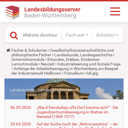
Landesbildungsserver
Baden-Württemberg
Fach wählen
Schulstufe wäh
Y
Fächer & Schularten
Gesellschaftswissenschaftliche und
o
philosophische Fächer
Landeskunde, Landesgeschichte
u
Unterrichtsmodule
Erkunden, Erleben, Entdecken:
a
Lernortmodule
Neuzeit
Industrialisierung und Soziale Frage
r
Anfänge der Arbeiterbewegung in Württemberg am Beispiel
e
der Industriestadt Heilbronn
Fotoalbum
b8.jpg
h
e
r
e
:
06.05.2026
„Wia d´Revoludsjo uffs Dorf komma isch!“ - Die
Jugendzentrumsbewegung in Stetten im
Remstal (1968-1977)
20.04.2026
Auf der Suche nach der „Wohnmaschine“ – ein