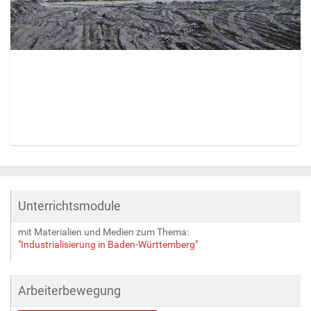
Z
e
i
g
Unterrichtsmodule
e
B
mit Materialien und Medien zum Thema:
i
"Industrialisierung in Baden-Württemberg"
l
d
i
Arbeiterbewegung
n
v