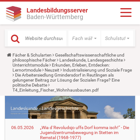
Landesbildungsserver
Baden-Württemberg
Fach wählen
Schulstufe wäh
Y
Fächer & Schularten
Gesellschaftswissenschaftliche und
o
philosophische Fächer
Landeskunde, Landesgeschichte
u
Unterrichtsmodule
Erkunden, Erleben, Entdecken:
a
Lernortmodule
Neuzeit
Industrialisierung und Soziale Frage
r
Die Arbeitersiedlung Gmindersdorf in Reutlingen als
e
gelungener Beitrag zur Lösung der Sozialen Frage? Eine
h
politische Debatte
e
T4_Einleitung_Fischer_Wohnhausbauten.pdf
r
e
:
06.05.2026
„Wia d´Revoludsjo uffs Dorf komma isch!“ - Die
Jugendzentrumsbewegung in Stetten im
Remstal (1968-1977)