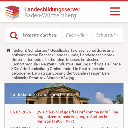
Landesbildungsserver
Baden-Württemberg
Fach wählen
Schulstufe wäh
Y
Fächer & Schularten
Gesellschaftswissenschaftliche und
o
philosophische Fächer
Landeskunde, Landesgeschichte
u
Unterrichtsmodule
Erkunden, Erleben, Entdecken:
a
Lernortmodule
Neuzeit
Industrialisierung und Soziale Frage
r
Die Arbeitersiedlung Gmindersdorf in Reutlingen als
e
gelungener Beitrag zur Lösung der Sozialen Frage? Eine
h
politische Debatte
Album
b24.jpg
e
r
e
:
06.05.2026
„Wia d´Revoludsjo uffs Dorf komma isch!“ - Die
Jugendzentrumsbewegung in Stetten im
Remstal (1968-1977)