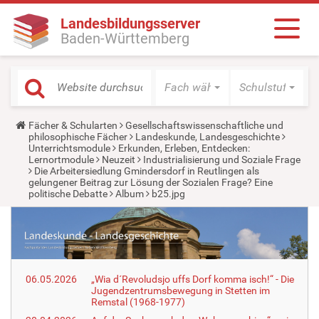
Landesbildungsserver
Baden-Württemberg
Fach wählen
Schulstufe wäh
Y
Fächer & Schularten
Gesellschaftswissenschaftliche und
o
philosophische Fächer
Landeskunde, Landesgeschichte
u
Unterrichtsmodule
Erkunden, Erleben, Entdecken:
a
Lernortmodule
Neuzeit
Industrialisierung und Soziale Frage
r
Die Arbeitersiedlung Gmindersdorf in Reutlingen als
e
gelungener Beitrag zur Lösung der Sozialen Frage? Eine
h
politische Debatte
Album
b25.jpg
e
r
e
:
06.05.2026
„Wia d´Revoludsjo uffs Dorf komma isch!“ - Die
Jugendzentrumsbewegung in Stetten im
Remstal (1968-1977)