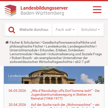
Landesbildungsserver
Baden-Württemberg
Fach wählen
Schulstufe wäh
Y
Fächer & Schularten
Gesellschaftswissenschaftliche und
o
philosophische Fächer
Landeskunde, Landesgeschichte
u
Unterrichtsmodule
Erkunden, Erleben, Entdecken:
a
Lernortmodule
Neuzeit
Industrialisierung und Soziale Frage
r
Robert Bosch - ein exemplarischer Unternehmer der
e
südwestdeutschen Wirtschaftsgeschichte
ab2-7.pdf
h
e
r
e
:
06.05.2026
„Wia d´Revoludsjo uffs Dorf komma isch!“ - Die
Jugendzentrumsbewegung in Stetten im
Remstal (1968-1977)
20.04.2026
Auf der Suche nach der „Wohnmaschine“ – ein