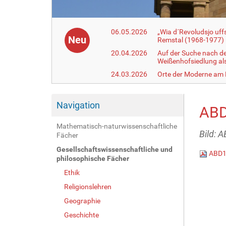
06.05.2026
„Wia d´Revoludsjo uf
Neu
Remstal (1968-1977)
20.04.2026
Auf der Suche nach d
Weißenhofsiedlung a
24.03.2026
Orte der Moderne am
Navigation
ABD
Mathematisch-naturwissenschaftliche
Bild: 
Fächer
Gesellschaftswissenschaftliche und
ABD1
philosophische Fächer
Ethik
Religionslehren
Geographie
Geschichte