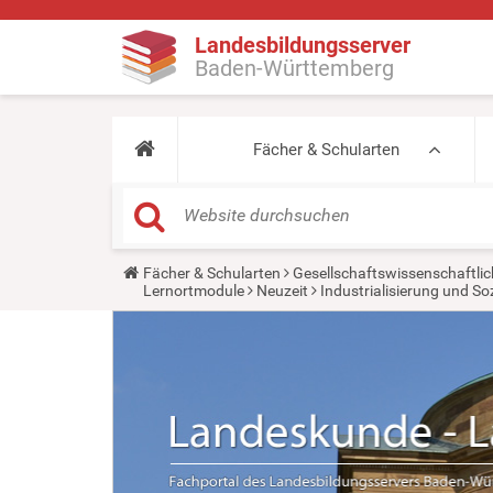
Landesbildungsserver
Baden-Württemberg
Fächer & Schularten
Y
Fächer & Schularten
Gesellschaftswissenschaftlic
o
Lernortmodule
Neuzeit
Industrialisierung und So
u
a
r
e
h
e
r
e
: