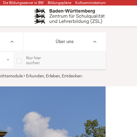
Die Bildungsserver in BW
Bildungspläne
Kultusministerium
Über uns
Nur hier
suchen
ichtsmodule
Erkunden, Erleben, Entdecken: