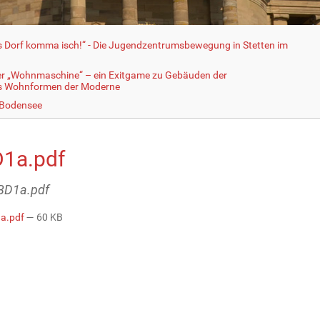
fs Dorf komma isch!“ - Die Jugendzentrumsbewegung in Stetten im
er „Wohnmaschine“ – ein Exitgame zu Gebäuden der
ls Wohnformen der Moderne
 Bodensee
1a.pdf
ABD1a.pdf
a.pdf
— 60 KB