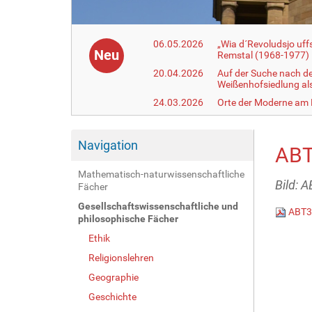
06.05.2026
„Wia d´Revoludsjo uf
Neu
Remstal (1968-1977)
20.04.2026
Auf der Suche nach d
Weißenhofsiedlung a
24.03.2026
Orte der Moderne am
Navigation
ABT
Mathematisch-naturwissenschaftliche
Bild: 
Fächer
Gesellschaftswissenschaftliche und
ABT3
philosophische Fächer
Ethik
Religionslehren
Geographie
Geschichte