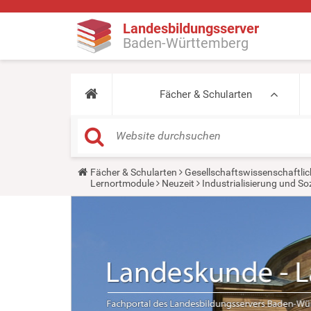
Landesbildungsserver
Baden-Württemberg
Fächer & Schularten
Y
Fächer & Schularten
Gesellschaftswissenschaftlic
o
Lernortmodule
Neuzeit
Industrialisierung und So
u
a
r
e
h
e
r
e
: