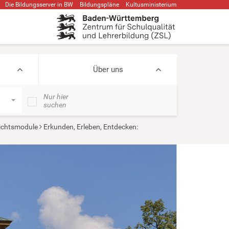
Die Bildungsserver in BW
Bildungspläne
Kultusministerium
Über uns
Nur hier
suchen
ichtsmodule
Erkunden, Erleben, Entdecken: