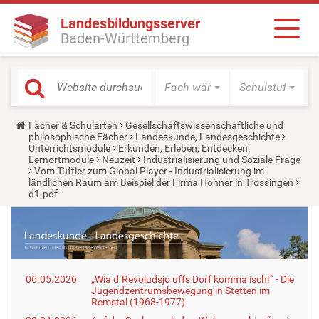
Landesbildungsserver
Baden-Württemberg
Fach wählen
Schulstufe wäh
Y
Fächer & Schularten
Gesellschaftswissenschaftliche und
o
philosophische Fächer
Landeskunde, Landesgeschichte
u
Unterrichtsmodule
Erkunden, Erleben, Entdecken:
a
Lernortmodule
Neuzeit
Industrialisierung und Soziale Frage
r
Vom Tüftler zum Global Player - Industrialisierung im
e
ländlichen Raum am Beispiel der Firma Hohner in Trossingen
h
d1.pdf
e
r
e
:
06.05.2026
„Wia d´Revoludsjo uffs Dorf komma isch!“ - Die
Jugendzentrumsbewegung in Stetten im
Remstal (1968-1977)