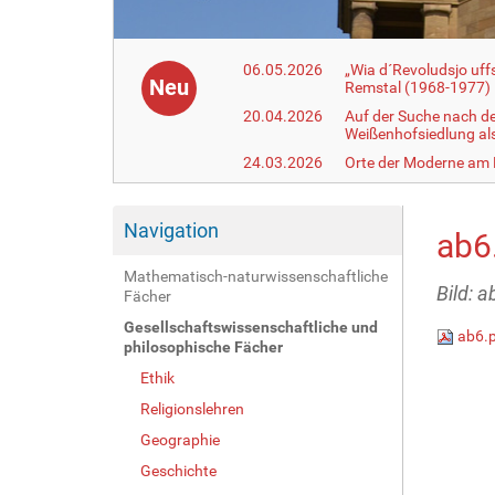
06.05.2026
„Wia d´Revoludsjo uf
Neu
Remstal (1968-1977)
20.04.2026
Auf der Suche nach d
Weißenhofsiedlung a
24.03.2026
Orte der Moderne am
Navigation
ab6
Mathematisch-naturwissenschaftliche
Bild: a
Fächer
Gesellschaftswissenschaftliche und
ab6.
philosophische Fächer
Ethik
Religionslehren
Geographie
Geschichte