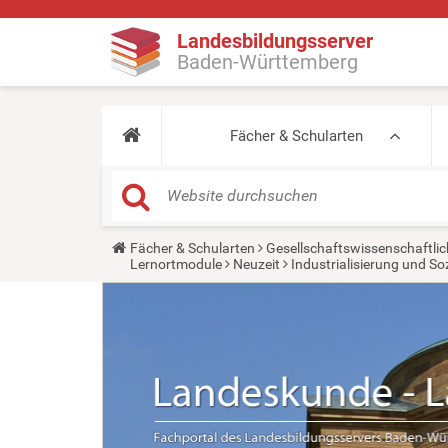
Landesbildungsserver
Baden-Württemberg
Fächer & Schularten
Y
Fächer & Schularten
Gesellschaftswissenschaftlic
o
Lernortmodule
Neuzeit
Industrialisierung und So
u
a
r
e
h
e
r
e
: