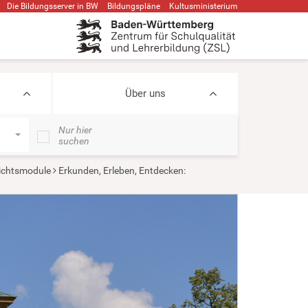
Die Bildungsserver in BW
Bildungspläne
Kultusministerium
Über uns
Nur hier
suchen
ichtsmodule
Erkunden, Erleben, Entdecken: