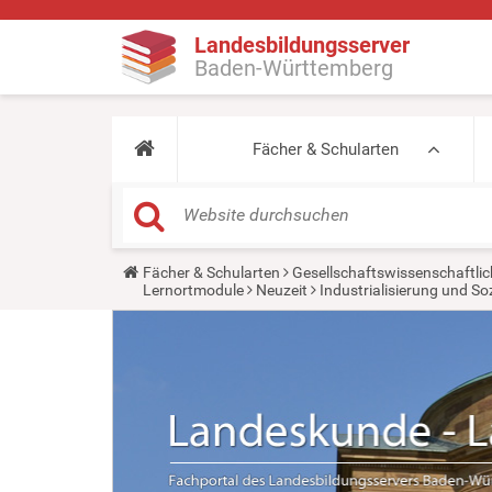
Landesbildungsserver
Baden-Württemberg
Fächer & Schularten
Y
Fächer & Schularten
Gesellschaftswissenschaftlic
o
Lernortmodule
Neuzeit
Industrialisierung und So
u
a
r
e
h
e
r
e
: