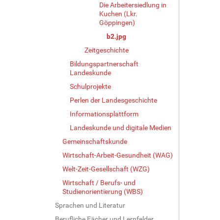
i
Die Arbeitersiedlung in
g
Kuchen (Lkr.
e
Göppingen)
B
b2.jpg
i
Zeitgeschichte
l
d
Bildungspartnerschaft
i
Landeskunde
n
Schulprojekte
v
o
Perlen der Landesgeschichte
l
Informationsplattform
l
Landeskunde und digitale Medien
e
r
Gemeinschaftskunde
G
Wirtschaft-Arbeit-Gesundheit (WAG)
r
ö
Welt-Zeit-Gesellschaft (WZG)
ß
Wirtschaft / Berufs- und
e
Studienorientierung (WBS)
…
Sprachen und Literatur
Berufliche Fächer und Lernfelder