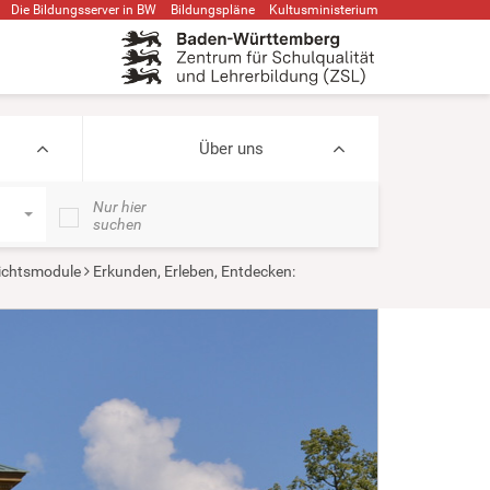
Die Bildungsserver in BW
Bildungspläne
Kultusministerium
Über uns
Nur hier
suchen
ichtsmodule
Erkunden, Erleben, Entdecken: