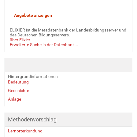
B
i
l
d
ELIXIER ist die Metadatenbank der Landesbildungsserver und
i
des Deutschen Bildungsservers.
n
über Elixier...
v
Erweiterte Suche in der Datenbank...
o
l
l
e
r
Hintergrundinformationen
G
Bedeutung
r
Geschichte
ö
ß
Anlage
e
…
Methodenvorschlag
Lernorterkundung