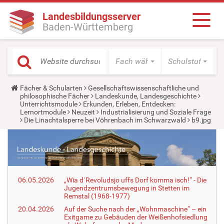
Landesbildungsserver
Baden-Württemberg
Fach wählen
Schulstufe wäh
Y
Fächer & Schularten
Gesellschaftswissenschaftliche und
o
philosophische Fächer
Landeskunde, Landesgeschichte
u
Unterrichtsmodule
Erkunden, Erleben, Entdecken:
a
Lernortmodule
Neuzeit
Industrialisierung und Soziale Frage
r
Die Linachtalsperre bei Vöhrenbach im Schwarzwald
b9.jpg
e
h
e
r
e
:
06.05.2026
„Wia d´Revoludsjo uffs Dorf komma isch!“ - Die
Jugendzentrumsbewegung in Stetten im
Remstal (1968-1977)
20.04.2026
Auf der Suche nach der „Wohnmaschine“ – ein
Exitgame zu Gebäuden der Weißenhofsiedlung