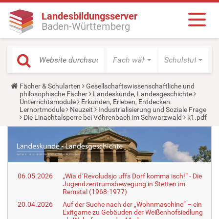
Landesbildungsserver
Baden-Württemberg
Fach wählen
Schulstufe wäh
Y
Fächer & Schularten
Gesellschaftswissenschaftliche und
o
philosophische Fächer
Landeskunde, Landesgeschichte
u
Unterrichtsmodule
Erkunden, Erleben, Entdecken:
a
Lernortmodule
Neuzeit
Industrialisierung und Soziale Frage
r
Die Linachtalsperre bei Vöhrenbach im Schwarzwald
k1.pdf
e
h
e
r
e
:
06.05.2026
„Wia d´Revoludsjo uffs Dorf komma isch!“ - Die
Jugendzentrumsbewegung in Stetten im
Remstal (1968-1977)
20.04.2026
Auf der Suche nach der „Wohnmaschine“ – ein
Exitgame zu Gebäuden der Weißenhofsiedlung