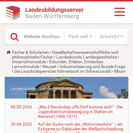
Landesbildungsserver
Baden-Württemberg
Fach wählen
Schulstufe wäh
Y
Fächer & Schularten
Gesellschaftswissenschaftliche und
o
philosophische Fächer
Landeskunde, Landesgeschichte
u
Unterrichtsmodule
Erkunden, Erleben, Entdecken:
a
Lernortmodule
Neuzeit
Industrialisierung und Soziale Frage
r
Die Linachtalsperre bei Vöhrenbach im Schwarzwald
Album
e
h
e
r
e
:
06.05.2026
„Wia d´Revoludsjo uffs Dorf komma isch!“ - Die
Jugendzentrumsbewegung in Stetten im
Remstal (1968-1977)
20.04.2026
Auf der Suche nach der „Wohnmaschine“ – ein
Exitgame zu Gebäuden der Weißenhofsiedlung