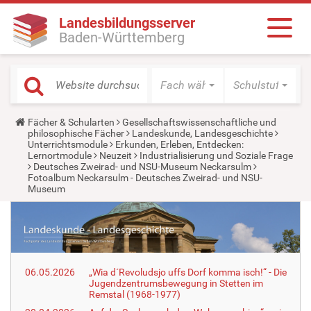
Landesbildungsserver
Baden-Württemberg
Fach wählen
Schulstufe wäh
Y
Fächer & Schularten
Gesellschaftswissenschaftliche und
o
philosophische Fächer
Landeskunde, Landesgeschichte
u
Unterrichtsmodule
Erkunden, Erleben, Entdecken:
a
Lernortmodule
Neuzeit
Industrialisierung und Soziale Frage
r
Deutsches Zweirad- und NSU-Museum Neckarsulm
e
Fotoalbum Neckarsulm - Deutsches Zweirad- und NSU-
h
Museum
e
r
e
:
06.05.2026
„Wia d´Revoludsjo uffs Dorf komma isch!“ - Die
Jugendzentrumsbewegung in Stetten im
Remstal (1968-1977)