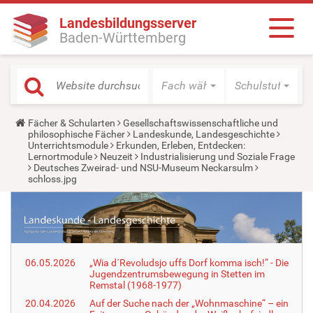
Landesbildungsserver
Baden-Württemberg
Fach wählen
Schulstufe wäh
Y
Fächer & Schularten
Gesellschaftswissenschaftliche und
o
philosophische Fächer
Landeskunde, Landesgeschichte
u
Unterrichtsmodule
Erkunden, Erleben, Entdecken:
a
Lernortmodule
Neuzeit
Industrialisierung und Soziale Frage
r
Deutsches Zweirad- und NSU-Museum Neckarsulm
e
schloss.jpg
h
e
r
e
:
06.05.2026
„Wia d´Revoludsjo uffs Dorf komma isch!“ - Die
Jugendzentrumsbewegung in Stetten im
Remstal (1968-1977)
20.04.2026
Auf der Suche nach der „Wohnmaschine“ – ein