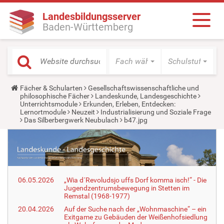
Landesbildungsserver
Baden-Württemberg
Fach wählen
Schulstufe wäh
Y
Fächer & Schularten
Gesellschaftswissenschaftliche und
o
philosophische Fächer
Landeskunde, Landesgeschichte
u
Unterrichtsmodule
Erkunden, Erleben, Entdecken:
a
Lernortmodule
Neuzeit
Industrialisierung und Soziale Frage
r
Das Silberbergwerk Neubulach
b47.jpg
e
h
e
r
e
:
06.05.2026
„Wia d´Revoludsjo uffs Dorf komma isch!“ - Die
Jugendzentrumsbewegung in Stetten im
Remstal (1968-1977)
20.04.2026
Auf der Suche nach der „Wohnmaschine“ – ein
Exitgame zu Gebäuden der Weißenhofsiedlung