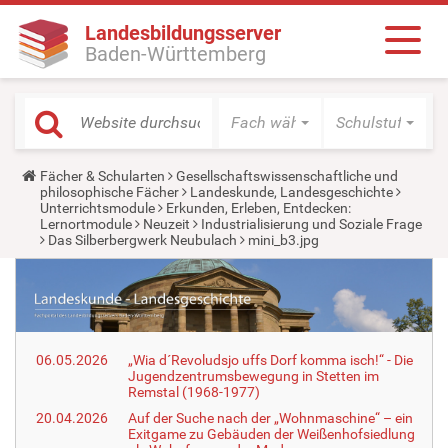
Landesbildungsserver
Baden-Württemberg
Fach wählen
Schulstufe wäh
Y
Fächer & Schularten
Gesellschaftswissenschaftliche und
o
philosophische Fächer
Landeskunde, Landesgeschichte
u
Unterrichtsmodule
Erkunden, Erleben, Entdecken:
a
Lernortmodule
Neuzeit
Industrialisierung und Soziale Frage
r
Das Silberbergwerk Neubulach
mini_b3.jpg
e
h
e
r
e
:
06.05.2026
„Wia d´Revoludsjo uffs Dorf komma isch!“ - Die
Jugendzentrumsbewegung in Stetten im
Remstal (1968-1977)
20.04.2026
Auf der Suche nach der „Wohnmaschine“ – ein
Exitgame zu Gebäuden der Weißenhofsiedlung