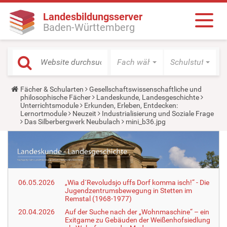
Landesbildungsserver
Baden-Württemberg
Fach wählen
Schulstufe wäh
Y
Fächer & Schularten
Gesellschaftswissenschaftliche und
o
philosophische Fächer
Landeskunde, Landesgeschichte
u
Unterrichtsmodule
Erkunden, Erleben, Entdecken:
a
Lernortmodule
Neuzeit
Industrialisierung und Soziale Frage
r
Das Silberbergwerk Neubulach
mini_b36.jpg
e
h
e
r
e
:
06.05.2026
„Wia d´Revoludsjo uffs Dorf komma isch!“ - Die
Jugendzentrumsbewegung in Stetten im
Remstal (1968-1977)
20.04.2026
Auf der Suche nach der „Wohnmaschine“ – ein
Exitgame zu Gebäuden der Weißenhofsiedlung