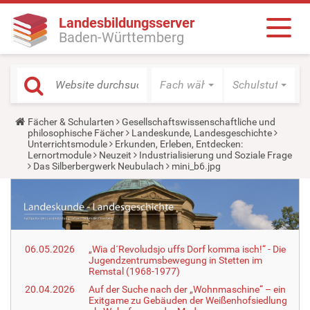
Landesbildungsserver
Baden-Württemberg
Fach wählen
Schulstufe wäh
Y
Fächer & Schularten
Gesellschaftswissenschaftliche und
o
philosophische Fächer
Landeskunde, Landesgeschichte
u
Unterrichtsmodule
Erkunden, Erleben, Entdecken:
a
Lernortmodule
Neuzeit
Industrialisierung und Soziale Frage
r
Das Silberbergwerk Neubulach
mini_b6.jpg
e
h
e
r
e
:
06.05.2026
„Wia d´Revoludsjo uffs Dorf komma isch!“ - Die
Jugendzentrumsbewegung in Stetten im
Remstal (1968-1977)
20.04.2026
Auf der Suche nach der „Wohnmaschine“ – ein
Exitgame zu Gebäuden der Weißenhofsiedlung